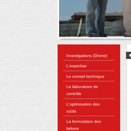
Investigations (Drone)
L'expertise
Le conseil technique
Le laboratoire de
contrôle
L'optimisation des
coûts
La formulation des
bétons