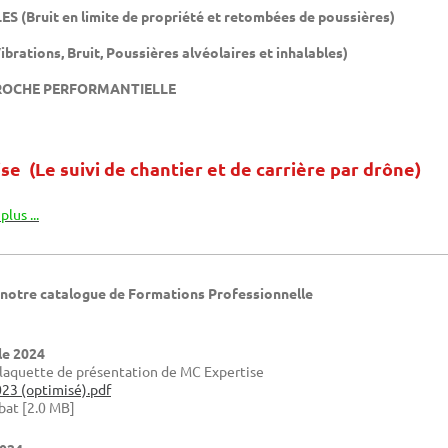
ruit en limite de propriété et retombées de poussières)
ations, Bruit, Poussières alvéolaires et inhalables)
PPROCHE PERFORMANTIELLE
e (Le suivi de chantier et de carrière par drône)
lus ...
 notre catalogue de Formations Professionnelle
le 2024
plaquette de présentation de MC Expertise
23 (optimisé).pdf
at [2.0 MB]